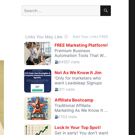
SEARCH
Search
for: