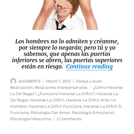
Los hombres no lo admiten y créanme,
por siempre lo negarán; pero tú y yo
sabemos, que apenas las puertas
inferiores se abren, las puertas superiores
“Cómo H
están en riesgo.
Continue reading
Author
Posted
Categories
bs10681973
March 1, 2013
Pareja y Auto-
on
Tags
Realización
,
Relaciones Interpersonales
¿Cómo Hacerse
La De Rogar?
,
¿Funciona Hacerse La Difícil?
,
Hacerse La
De Rogar
,
Hacerse La Difícil
,
Hacerse La Difícil Ante Un
Hombre
,
Hacerse La Difícil Funciona
,
Hacerse La Difícil SI
Funciona
,
Psicología Del Amor
,
Psicología Emocional
,
on
Psicología Masculina
2 Comments
Cómo
Hacerse