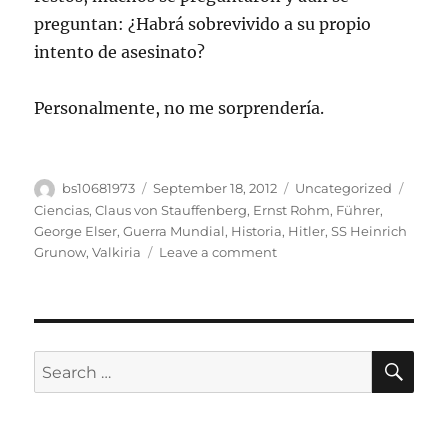
preguntan: ¿Habrá sobrevivido a su propio
intento de asesinato?
Personalmente, no me sorprendería.
Author
Posted
Categories
Tags
bs10681973
September 18, 2012
Uncategorized
on
Ciencias
,
Claus von Stauffenberg
,
Ernst Rohm
,
Führer
,
George Elser
,
Guerra Mundial
,
Historia
,
Hitler
,
SS Heinrich
on
Grunow
,
Valkiria
Leave a comment
7
Intentos
De
Asesinato
En
SE
Search
Contra
for:
De
Hitler