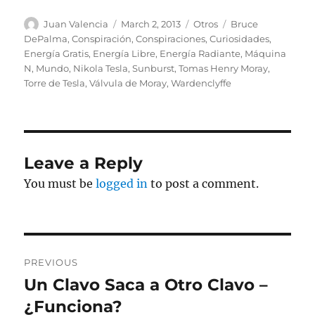
Author
Posted
Categories
Tags
Juan Valencia
March 2, 2013
Otros
Bruce
on
DePalma
,
Conspiración
,
Conspiraciones
,
Curiosidades
,
Energía Gratis
,
Energía Libre
,
Energía Radiante
,
Máquina
N
,
Mundo
,
Nikola Tesla
,
Sunburst
,
Tomas Henry Moray
,
Torre de Tesla
,
Válvula de Moray
,
Wardenclyffe
Leave a Reply
You must be
logged in
to post a comment.
Post
PREVIOUS
navigation
Un Clavo Saca a Otro Clavo –
Previous
post:
¿Funciona?