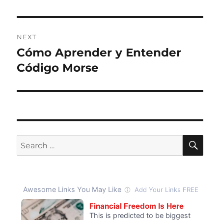
NEXT
Cómo Aprender y Entender
Next
post:
Código Morse
SE
Search
for: