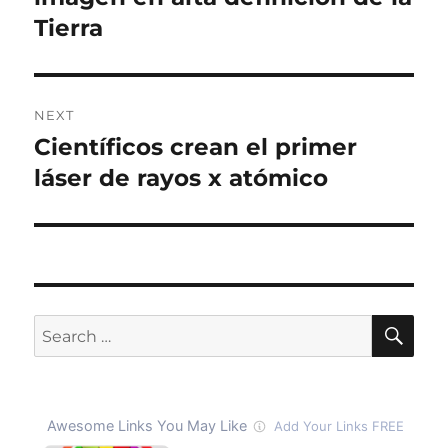
Tierra
NEXT
Científicos crean el primer
Next
post:
láser de rayos x atómico
SE
Search
for: