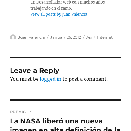
un Desarrollador Web con muchos años
trabajando en el ramo.
View all posts by Juan Valencia
Author
Posted
Categories
Tags
Juan Valencia
January 26, 2012
Así
Internet
on
Leave a Reply
You must be
logged in
to post a comment.
Post
PREVIOUS
navigation
La NASA liberó una nueva
Previous
post:
imagen en alta definición de la