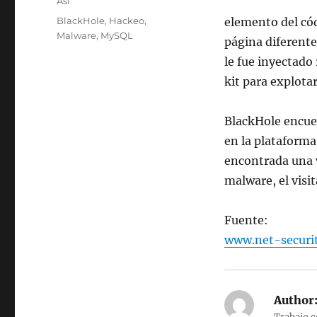
Categories
Así
Tags
BlackHole
,
Hackeo
,
elemento del có
Malware
,
MySQL
página diferente
le fue inyectado 
kit para explota
BlackHole encuen
en la plataforma 
encontrada una v
malware, el visit
Fuente:
www.net-securit
Author