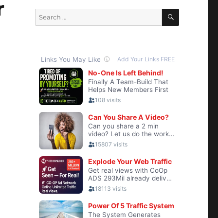
r
SEARCH
Search
for: