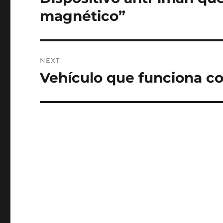
post:
magnético”
NEXT
Vehículo que funciona c
Next
post: