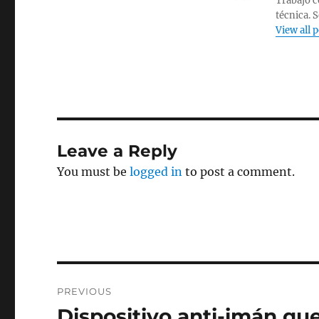
Trabajo c
técnica. 
View all 
Leave a Reply
You must be
logged in
to post a comment.
Post
PREVIOUS
navigation
Dispositivo anti-imán q
Previous