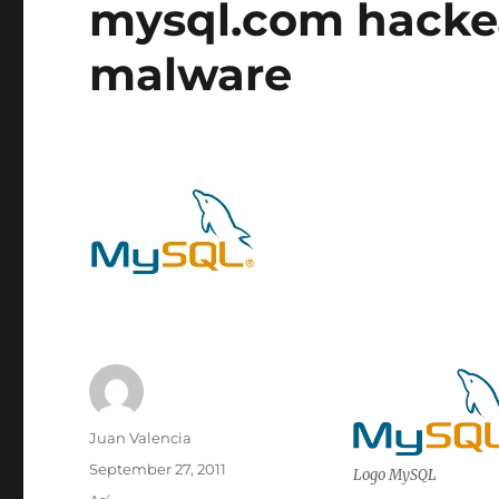
mysql.com hackea
malware
Author
Juan Valencia
Posted
September 27, 2011
Logo MySQL
on