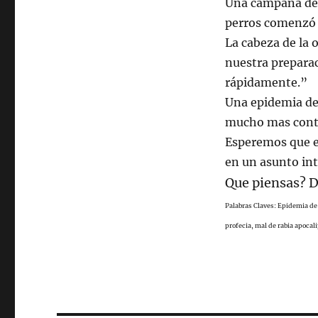
Una campaña de 
perros comenzó 
La cabeza de la 
nuestra preparac
rápidamente.”
Una epidemia de
mucho mas contr
Esperemos que es
en un asunto in
Que piensas? D
Palabras Claves: Epidemia de
profecia, mal de rabia apocali