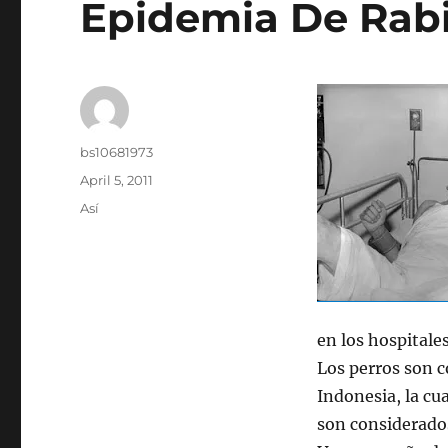
Epidemia De Rabi
Author
bs10681973
Posted
April 5, 2011
on
Categories
Así
en los hospitale
Los perros son c
Indonesia, la cu
son considerado