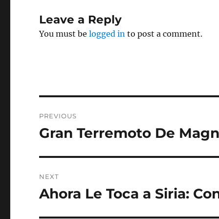
Leave a Reply
You must be
logged in
to post a comment.
Post
PREVIOUS
navigation
Gran Terremoto De Magni
Previous
post:
NEXT
Ahora Le Toca a Siria: Co
Next
post: