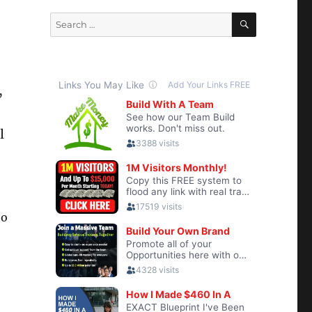
SEARCH
Search
for:
,
l
to