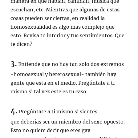
manera en que hablan, caminan, música que
escuchan, etc. Mientras que algunas de estas
cosas pueden ser ciertas, en realidad la
homosexualidad es algo mas complejo que
esto. Revisa tu interior y tus sentimientos. Que
te dicen?
3.
Entiende que no hay tan solo dos extremos
-homosexual y heterosexual- también hay
gente que esta en el medio. Pregúntate a ti
mismo si tal vez este es tu caso.
4.
Pregúntate a ti mismo si sientes
que deberías ser un miembro del sexo opuesto.
Esto no quiere decir que eres gay