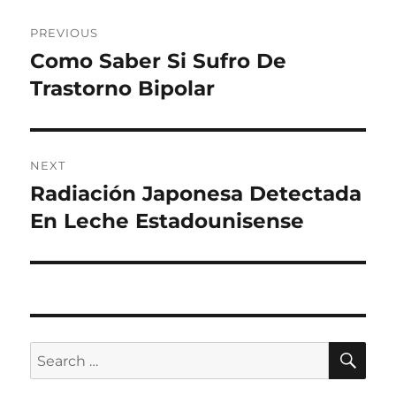
Post
PREVIOUS
navigation
Como Saber Si Sufro De
Previous
post:
Trastorno Bipolar
NEXT
Radiación Japonesa Detectada
Next
post:
En Leche Estadounisense
SE
Search
for: