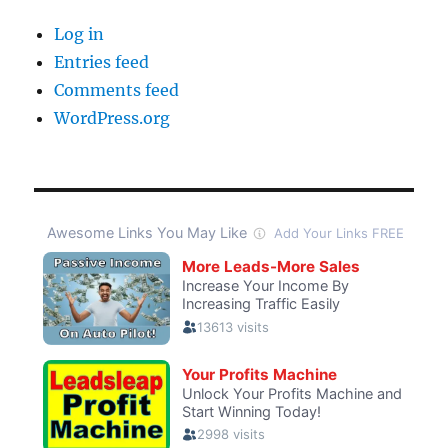
Log in
Entries feed
Comments feed
WordPress.org