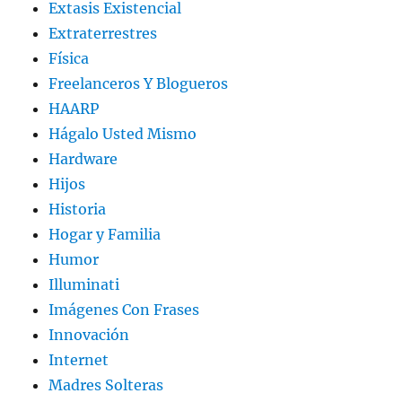
Extasis Existencial
Extraterrestres
Física
Freelanceros Y Blogueros
HAARP
Hágalo Usted Mismo
Hardware
Hijos
Historia
Hogar y Familia
Humor
Illuminati
Imágenes Con Frases
Innovación
Internet
Madres Solteras