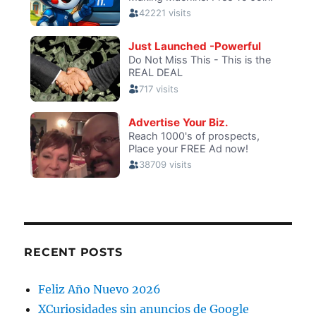
RECENT POSTS
Feliz Año Nuevo 2026
XCuriosidades sin anuncios de Google