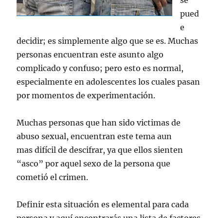
se
pued
e
decidir; es simplemente algo que se es. Muchas
personas encuentran este asunto algo
complicado y confuso; pero esto es normal,
especialmente en adolescentes los cuales pasan
por momentos de experimentación.
Muchas personas que han sido victimas de
abuso sexual, encuentran este tema aun
mas difícil de descifrar, ya que ellos sienten
“asco” por aquel sexo de la persona que
cometió el crimen.
Definir esta situación es elemental para cada