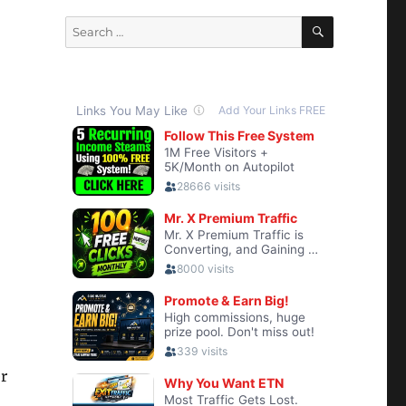
SEARCH
Search
for:
r