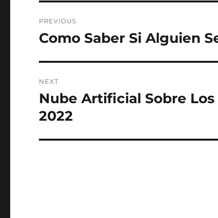
Post
PREVIOUS
navigation
Como Saber Si Alguien Se
Previous
post:
NEXT
Nube Artificial Sobre Los
Next
post:
2022