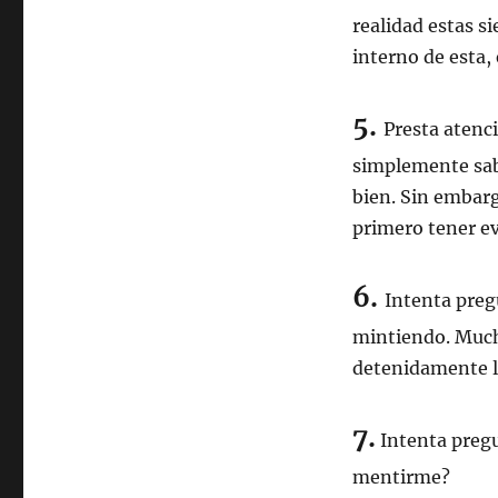
realidad estas s
interno de esta, 
5.
Presta atenci
simplemente sab
bien. Sin embarg
primero tener ev
6.
Intenta pregu
mintiendo. Much
detenidamente la
7.
Intenta pregu
mentirme?