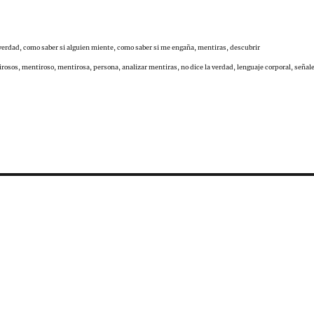
 verdad,
como saber si alguien miente,
como saber si me engaña,
mentiras,
descubrir
irosos,
mentiroso,
mentirosa,
persona,
analizar mentiras,
no dice la verdad, lenguaje corporal, señal