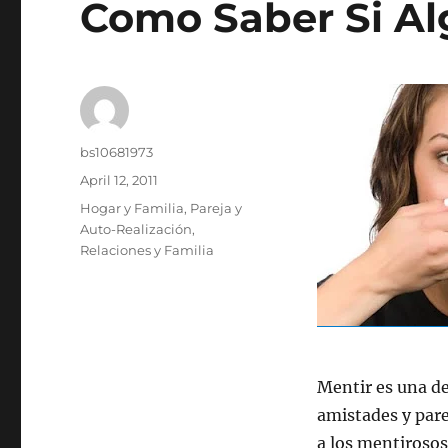
Como Saber Si Al
Author
bs10681973
Posted
April 12, 2011
on
Categories
Hogar y Familia
,
Pareja y
Auto-Realización
,
Relaciones y Familia
Mentir es una de
amistades y pare
a los mentiroso