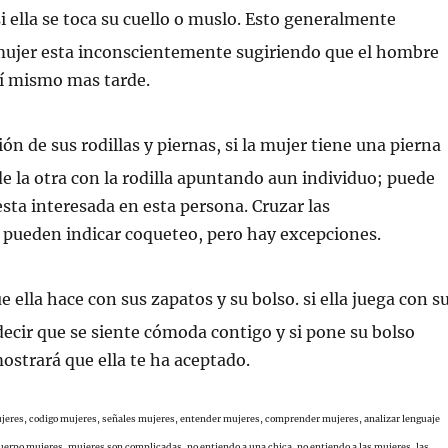
i ella se toca su cuello o muslo. Esto generalmente
mujer esta inconscientemente sugiriendo que el hombre
lí mismo mas tarde.
ón de sus rodillas y piernas, si la mujer tiene una pierna
e la otra con la rodilla apuntando aun individuo; puede
esta interesada en esta persona. Cruzar las
 pueden indicar coqueteo, pero hay excepciones.
 ella hace con sus zapatos y su bolso. si ella juega con s
decir que se siente cómoda contigo y si pone su bolso
mostrará que ella te ha aceptado.
ujeres,
codigo mujeres,
señales mujeres,
entender mujeres,
comprender mujeres,
analizar lenguaje
uerpo mujeres, mujeres son complicadas, no entiendo a una chica, no entiendo a las mujeres, las