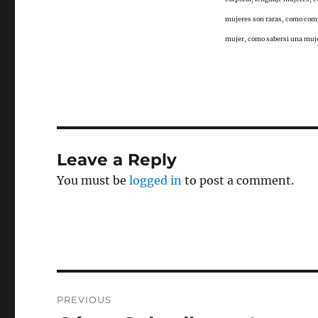
mujeres son raras, como comp
mujer, como sabersi una muje
Leave a Reply
You must be
logged in
to post a comment.
Post
PREVIOUS
navigation