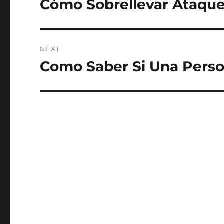
Cómo Sobrellevar Ataqu
Previous
post:
NEXT
Como Saber Si Una Perso
Next
post: