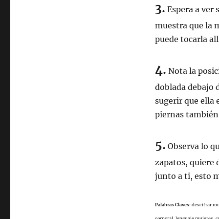
3.
Espera a ver s
muestra que la 
puede tocarla al
4.
Nota la posici
doblada debajo d
sugerir que ella 
piernas también
5.
Observa lo que
zapatos, quiere 
junto a ti, esto 
Palabras Claves:
descifrar m
corporal,
lenguaje mujeres,
c