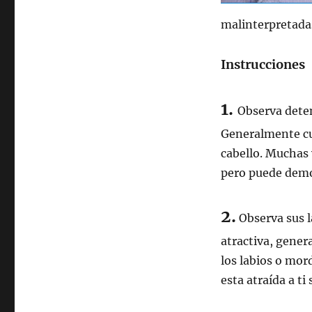
malinterpretada
Instrucciones
1.
Observa deten
Generalmente cua
cabello. Muchas
pero puede demo
2.
Observa sus l
atractiva, gener
los labios o mor
esta atraída a t