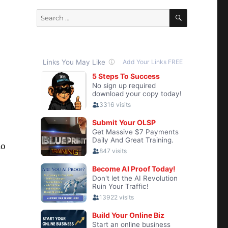
SEARCH
Search
for:
lo