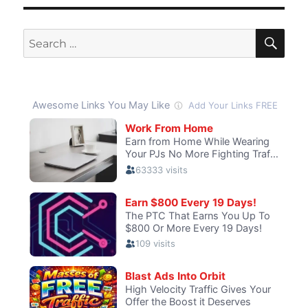
SE
Search
for: