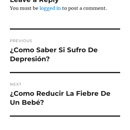
You must be
logged in
to post a comment.
Post
PREVIOUS
navigation
¿Como Saber Si Sufro De
Previous
post:
Depresión?
NEXT
¿Como Reducir La Fiebre De
Next
post:
Un Bebé?