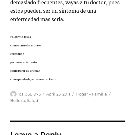
demasiado frecuentes, vayas a tu doctor, pues
estos pueden ser un síntoma de una
enfermedad mas seria.
Palabras Claves
como controlar eructos
eructando
porque eructo tanto
como parar de eructar
como puedo dejar de eructar tanto
Author
Posted
Categories
Tags
bs10681973
April 25, 2011
Hogar y Familia
on
Belleza
,
Salud
Leave a Reply