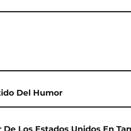
tido Del Humor
r De Los Estados Unidos En Ta