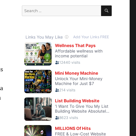
SEARCH
Search
for:
es
na
n