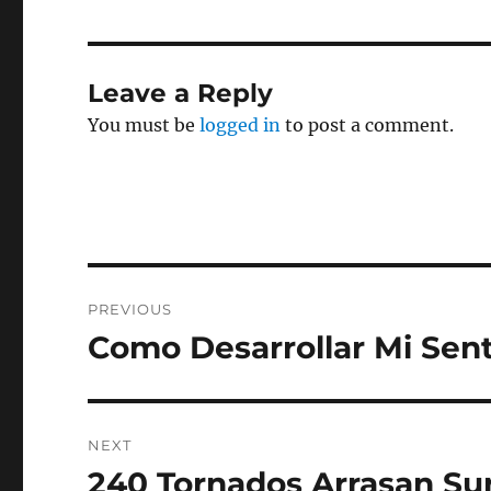
Leave a Reply
You must be
logged in
to post a comment.
Post
PREVIOUS
navigation
Como Desarrollar Mi Sen
Previous
post:
NEXT
240 Tornados Arrasan Su
Next