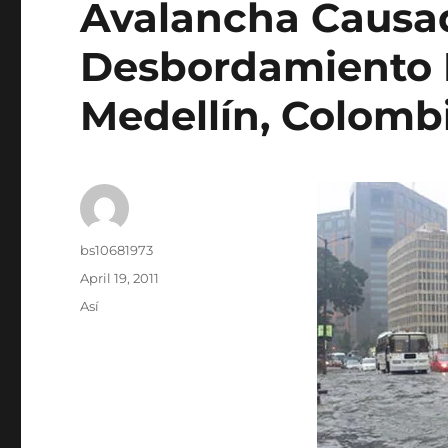
Avalancha Causa
Desbordamiento 
Medellín, Colomb
Author
bs10681973
Posted
April 19, 2011
on
Categories
Así