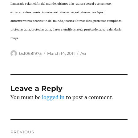
llamarada solar, el fin del mundo, ultimos días, aurora boreal y terremoto,
extraterrestres, ovnis, invasion extraterrestre, extraterrestres Japon,
autoexterminio, teorias fin del mundo, teorias ultimos dias, profecias cumplidas,
profecias 2011, profecias 2012, datos cientificos 2012, prueba del 2012, calendario
maya.
Author
Posted
Categories
bs10681973
March 14, 2011
Así
on
Leave a Reply
You must be
logged in
to post a comment.
Post
PREVIOUS