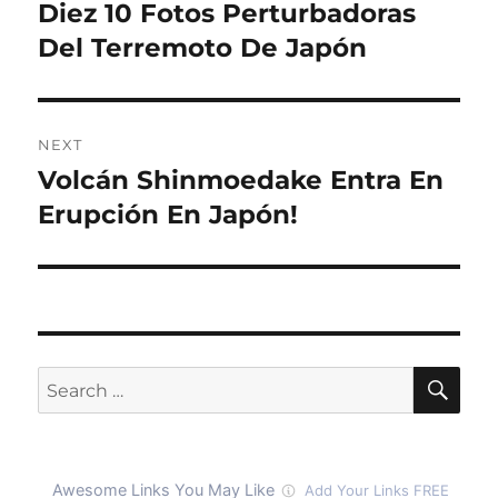
navigation
Diez 10 Fotos Perturbadoras
Previous
post:
Del Terremoto De Japón
NEXT
Volcán Shinmoedake Entra En
Next
post:
Erupción En Japón!
SE
Search
for: