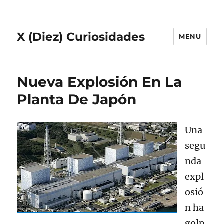
X (Diez) Curiosidades
MENU
Nueva Explosión En La
Planta De Japón
Una
segu
nda
expl
osió
n ha
golp