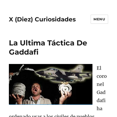
X (Diez) Curiosidades
MENU
La Ultima Táctica De
Gaddafi
El
coro
nel
Gad
dafi
ha
ordenado usar a los civiles de pueblos