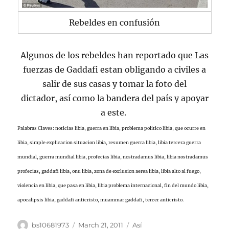
Rebeldes en confusión
Algunos de los rebeldes han reportado que Las
fuerzas de Gaddafi estan obligando a civiles a
salir de sus casas y tomar la foto del
dictador, así como la bandera del país y apoyar
a este.
Palabras Claves: noticias libia, guerra en libia, problema politico libia, que ocurre en
libia, simple explicacion situacion libia, resumen guerra libia, libia tercera guerra
mundial, guerra mundial libia, profecias libia, nostradamus libia, libia nostradamus
profecias, gaddafi libia, onu libia, zona de exclusion aerea libia, libia alto al fuego,
violencia en libia, que pasa en libia, libia problema internacional, fin del mundo libia,
apocalipsis libia, gaddafi anticristo, muammar gaddafi, tercer anticristo.
Author
Posted
Categories
bs10681973
March 21, 2011
Así