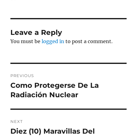
on
Leave a Reply
You must be
logged in
to post a comment.
Post
PREVIOUS
navigation
Como Protegerse De La
Previous
post:
Radiación Nuclear
NEXT
Diez (10) Maravillas Del
Next