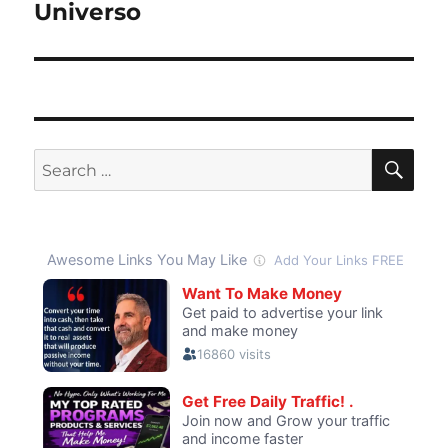
post:
Universo
SE
Search
for: