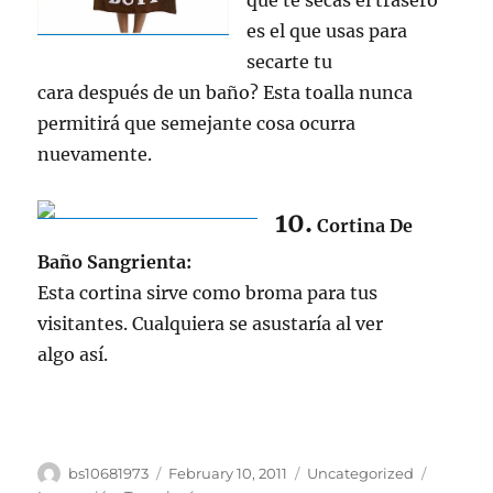
que te secas el trasero
es el que usas para
secarte tu
cara después de un baño? Esta toalla nunca
permitirá que semejante cosa ocurra
nuevamente.
10.
Cortina De
Baño Sangrienta:
Esta cortina sirve como broma para tus
visitantes. Cualquiera se asustaría al ver
algo así.
Author
Posted
Categories
Tags
bs10681973
February 10, 2011
Uncategorized