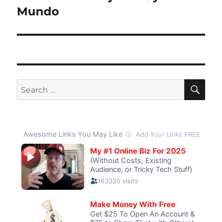
post:
Mundo
SE
Search
for: