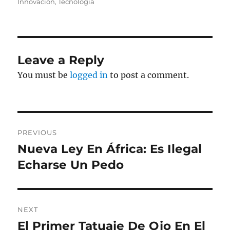
on
Innovación
,
Tecnología
Leave a Reply
You must be
logged in
to post a comment.
Post
PREVIOUS
navigation
Nueva Ley En África: Es Ilegal
Previous
post:
Echarse Un Pedo
NEXT
El Primer Tatuaje De Ojo En El
Next