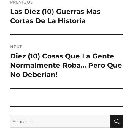
PREVIOUS
navigation
Las Diez (10) Guerras Mas
Previous
post:
Cortas De La Historia
NEXT
Diez (10) Cosas Que La Gente
Next
post:
Normalmente Roba… Pero Que
No Deberían!
SE
Search
for: