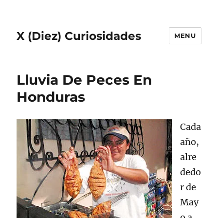
X (Diez) Curiosidades
MENU
Lluvia De Peces En
Honduras
Cada
año,
alre
dedo
r de
May
o a