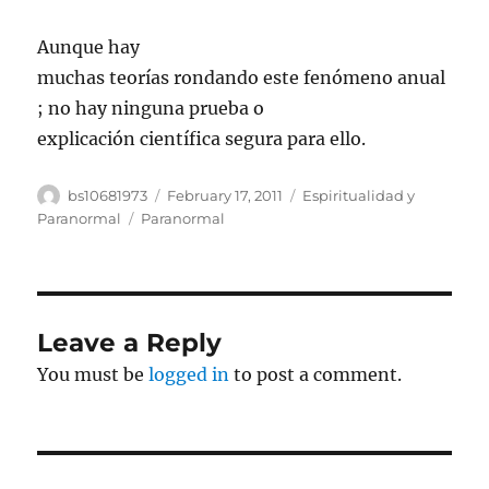
Aunque hay
muchas teorías rondando este fenómeno anual
; no hay ninguna prueba o
explicación científica segura para ello.
Author
Posted
Categories
bs10681973
February 17, 2011
Espiritualidad y
on
Tags
Paranormal
Paranormal
Leave a Reply
You must be
logged in
to post a comment.
Post