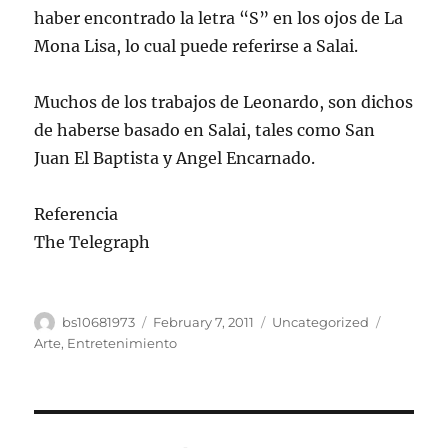
haber encontrado la letra “S” en los ojos de La
Mona Lisa, lo cual puede referirse a Salai.
Muchos de los trabajos de Leonardo, son dichos
de haberse basado en Salai, tales como San
Juan El Baptista y Angel Encarnado.
Referencia
The Telegraph
Author
Posted
Categories
Tags
bs10681973
February 7, 2011
Uncategorized
on
Arte
,
Entretenimiento