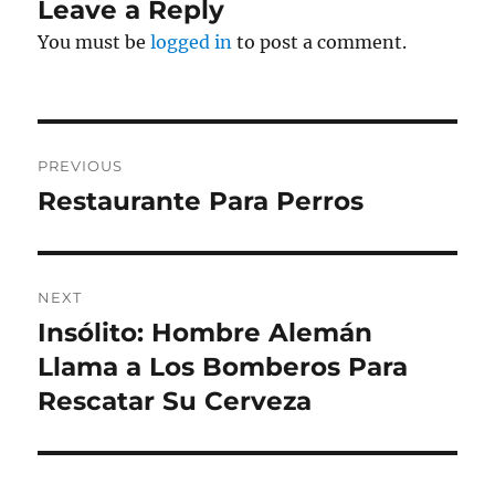
Leave a Reply
You must be
logged in
to post a comment.
Post
PREVIOUS
navigation
Restaurante Para Perros
Previous
post:
NEXT
Insólito: Hombre Alemán
Next
post:
Llama a Los Bomberos Para
Rescatar Su Cerveza