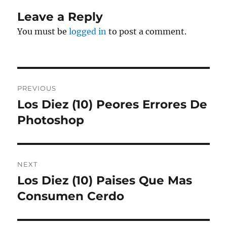
Leave a Reply
You must be
logged in
to post a comment.
Post
PREVIOUS
navigation
Los Diez (10) Peores Errores De
Previous
post:
Photoshop
NEXT
Los Diez (10) Paises Que Mas
Next
post:
Consumen Cerdo