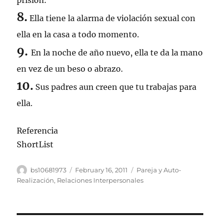
prisión.
8.
Ella tiene la alarma de violación sexual con
ella en la casa a todo momento.
9.
En la noche de año nuevo, ella te da la mano
en vez de un beso o abrazo.
10.
Sus padres aun creen que tu trabajas para
ella.
Referencia
ShortList
Author
Posted
Categories
bs10681973
February 16, 2011
Pareja y Auto-
on
Realización
,
Relaciones Interpersonales