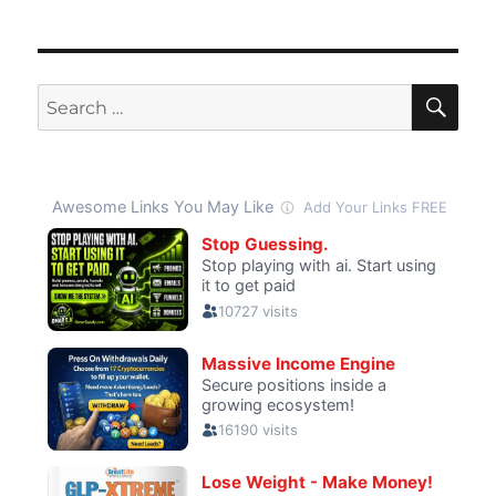
SE
Search
for: