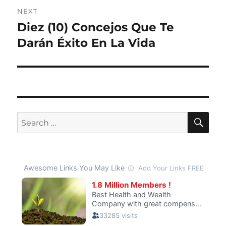
NEXT
Diez (10) Concejos Que Te
Next
post:
Darán Éxito En La Vida
SE
Search
for: