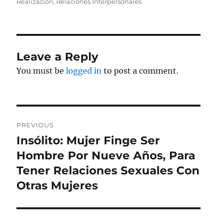
on
Realización
,
Relaciones Interpersonales
Leave a Reply
You must be
logged in
to post a comment.
Post
PREVIOUS
navigation
Insólito: Mujer Finge Ser
Previous
post:
Hombre Por Nueve Años, Para
Tener Relaciones Sexuales Con
Otras Mujeres